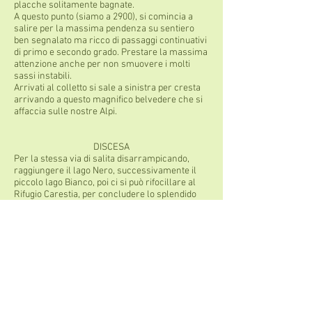
placche solitamente bagnate.
A questo punto (siamo a 2900), si comincia a
salire per la massima pendenza su sentiero
ben segnalato ma ricco di passaggi continuativi
di primo e secondo grado. Prestare la massima
attenzione anche per non smuovere i molti
sassi instabili.
Arrivati al colletto si sale a sinistra per cresta
arrivando a questo magnifico belvedere che si
affaccia sulle nostre Alpi.
DISCESA
Per la stessa via di salita disarrampicando,
raggiungere il lago Nero, successivamente il
piccolo lago Bianco, poi ci si può rifocillare al
Rifugio Carestia, per concludere lo splendido
giro si scende fino quasi a Peccia riprendendo
la mulattiera iniziale che conduce al Rifugio
Sottile
NOTE TECNICHE
Sembra di toccare il Monte Rosa e le Alpi
intere, attenzione assolutamente alla
lunghezza dell'itinerario e da non sottovalutare
anche sotto l'aspetto tecnico.