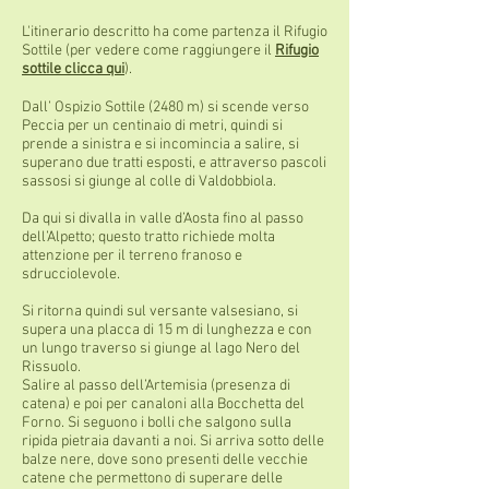
L'itinerario descritto ha come partenza il Rifugio
Sottile (per vedere come raggiungere il
Rifugio
sottile clicca qui
).
Dall’ Ospizio Sottile (2480 m) si scende verso
Peccia per un centinaio di metri, quindi si
prende a sinistra e si incomincia a salire, si
superano due tratti esposti, e attraverso pascoli
sassosi si giunge al colle di Valdobbiola.
Da qui si divalla in valle d’Aosta fino al passo
dell’Alpetto; questo tratto richiede molta
attenzione per il terreno franoso e
sdrucciolevole.
Si ritorna quindi sul versante valsesiano, si
supera una placca di 15 m di lunghezza e con
un lungo traverso si giunge al lago Nero del
Rissuolo.
Salire al passo dell’Artemisia (presenza di
catena) e poi per canaloni alla Bocchetta del
Forno. Si seguono i bolli che salgono sulla
ripida pietraia davanti a noi. Si arriva sotto delle
balze nere, dove sono presenti delle vecchie
catene che permettono di superare delle